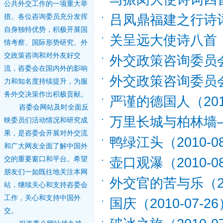
公共外交工作的一项重大举
吕凤鼎福建之行诗
措。各位咨询委员充分发挥
自身独特优势，积极开展国
关呈远大使诗八首
情考察、国际形势研究、外
交政策咨询和对外友好交
外交政策咨询委员
流，咨委会在国内外的影响
外交政策咨询委员
力和知名度持续提升，为服
务外交决策作出积极贡献。
严谨的德国人
（201
咨委会网站及时全面反
万里长城与柏林墙
映委员们活动情况和研究成
果，是咨委会开展对外交流
鸭绿江头
（2010-0
和广大网友全面了解中国外
交的重要窗口和平台。希望
壶口观瀑
（2010-0
朋友们一如既往地关注本网
外交官的苦与乐
（2
站，继续关心和支持咨委会
工作，关心和支持中国外
国庆
（2010-07-2
交。