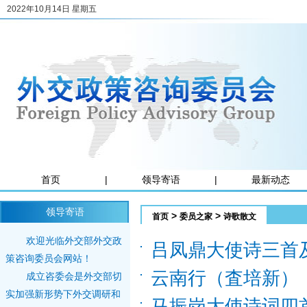
2022年10月14日 星期五
首页
|
领导寄语
|
最新动态
领导寄语
>
>
首页
委员之家
诗歌散文
欢迎光临外交部外交政
吕凤鼎大使诗三首
策咨询委员会网站！
云南行（査培新）
成立咨委会是外交部切
实加强新形势下外交调研和
马振岗大使诗词四