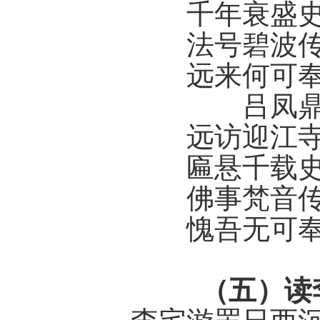
千年衰盛
法号碧波
远来何可
吕凤
远访迎江
匾悬千载
佛事梵音
愧吾无可
（五）读