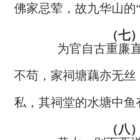
佛家忌荤，故
九华山的
（七
为官自古重廉
不苟，家祠塘藕亦无丝
私，其祠堂的水塘中鱼
（八