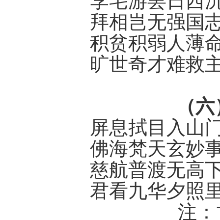
李宅游罢日西
拜相岂无强国
积贫积弱人薄
旷
世奇才难救
（六
屏息
拭目
入山
佛海梵天玄妙
慈航普渡无高
君看九华夕照
注
：