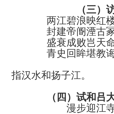
（三）
两江碧浪映红
封建帝阍湮古
盛衰成败岂天
青史回眸堪教
指汉水和扬子江。
（四）
试
和吕大
漫步迎江