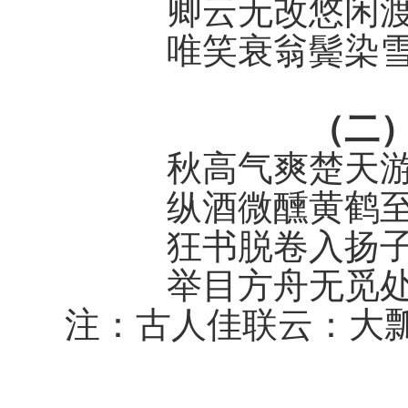
卿云无改悠闲
唯笑衰翁鬓染
（二
秋高气爽楚天
纵酒微醺黄鹤
狂书脱卷入扬
举目方舟无觅
注：古人佳联云：大