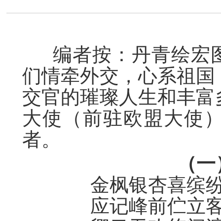
编者按：丹青绘宏图
们情牵外交，心系祖国
交官的
璀璨
人生
和丰富
大使（前驻欧盟大使
者。
（一
金枫银杏喜缤
应记峰前伫立