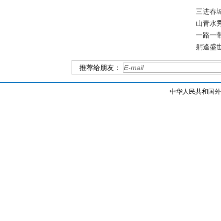
三进春城实
山青水秀花
一路一带开
躬逢盛世倍
推荐给朋友：
中华人民共和国外