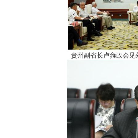
贵州副省长卢雍政会见